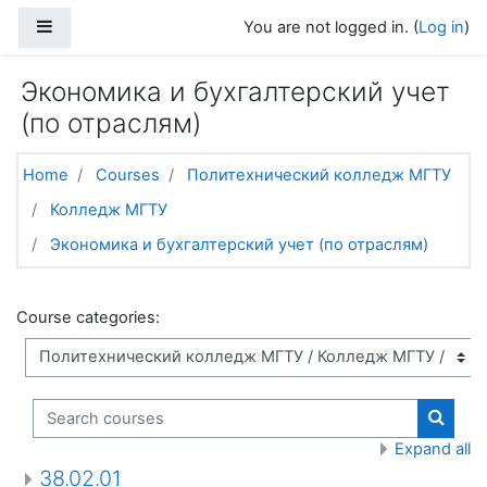
Skip to main content
Side panel
You are not logged in. (
Log in
)
Экономика и бухгалтерский учет
(по отраслям)
Home
Courses
Политехнический колледж МГТУ
Колледж МГТУ
Экономика и бухгалтерский учет (по отраслям)
Course categories:
Search courses
Search
Expand all
38.02.01