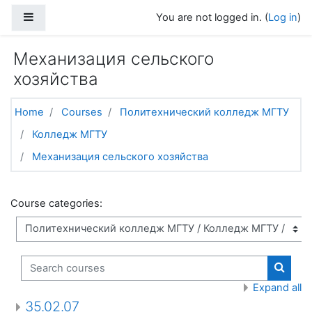
Skip to main content
Side panel
You are not logged in. (
Log in
)
Механизация сельского
хозяйства
Home
Courses
Политехнический колледж МГТУ
Колледж МГТУ
Механизация сельского хозяйства
Course categories:
Search courses
Search
Expand all
35.02.07